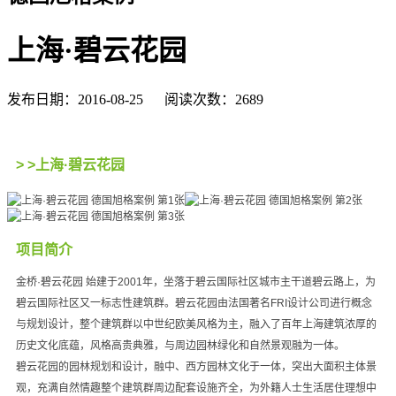
上海·碧云花园
发布日期：2016-08-25 阅读次数：2689
> >上海·碧云花园
项目简介
金桥·碧云花园 始建于2001年，坐落于碧云国际社区城市主干道碧云路上，为
碧云国际社区又一标志性建筑群。碧云花园由法国著名FRI设计公司进行概念
与规划设计，整个建筑群以中世纪欧美风格为主，融入了百年上海建筑浓厚的
历史文化底蕴，风格高贵典雅，与周边园林绿化和自然景观融为一体。
碧云花园的园林规划和设计，融中、西方园林文化于一体，突出大面积主体景
观，充满自然情趣整个建筑群周边配套设施齐全，为外籍人士生活居住理想中